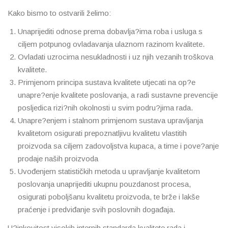
Kako bismo to ostvarili želimo:
Unaprijediti odnose prema dobavlja?ima roba i usluga s
ciljem potpunog ovladavanja ulaznom razinom kvalitete.
Ovladati uzrocima nesukladnosti i uz njih vezanih troškova
kvalitete.
Primjenom principa sustava kvalitete utjecati na op?e
unapre?enje kvalitete poslovanja, a radi sustavne prevencije
posljedica rizi?nih okolnosti u svim podru?jima rada.
Unapre?enjem i stalnom primjenom sustava upravljanja
kvalitetom osigurati prepoznatljivu kvalitetu vlastitih
proizvoda sa ciljem zadovoljstva kupaca, a time i pove?anje
prodaje naših proizvoda
Uvođenjem statističkih metoda u upravljanje kvalitetom
poslovanja unaprijediti ukupnu pouzdanost procesa,
osigurati poboljšanu kvalitetu proizvoda, te brže i lakše
praćenje i predviđanje svih poslovnih događaja.
U?inkovitost visokih internih standarda kvalitete rada i