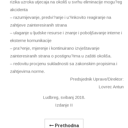
rizika uzroka utjecaja na okoliš u svrhu eliminacije mogu?eg
akcidenta
– razumijevanje, predvi?anje i u?inkovito reagiranje na
zahtjeve zainteresiranih strana
– ulaganje u ljudske resurse i znanje i poboljšavanje interne i
eksterne komunikacije
– pra?enje, mjerenje i kontinuirano izvještavanje
zainteresiranih strana o postignu?ima u zaštiti okoliša.
– redovitu procjenu sukladnosti sa zakonskim propisima i
zahtjevima norme.
Predsjednik Uprave/Direktor:
Lovrec Antun
Ludbreg, svibanj 2018.
Izdanje II
Prethodna