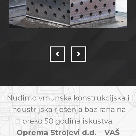
Nudimo vrhunska konstrukcijska i
industrijska rješenja bazirana na
preko 50 godina iskustva.
Oprema Strojevi d.d. – VAŠ