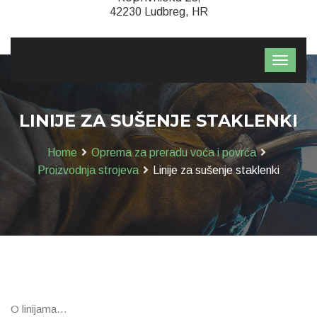
42230 Ludbreg, HR
LINIJE ZA SUŠENJE STAKLENKI
Home
Oprema za preradu voća i povrća
Proizvodnja strojeva
Linije za sušenje staklenki
O linijama…