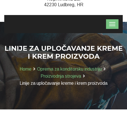
42230 Ludbreg, HR
LINIJE ZA UPLOČAVANJE KREME
I KREM PROIZVODA
Home
Oprema za konditorsku industriju
Proizvodnja strojeva
Linije za upločavanje kreme i krem proizvoda