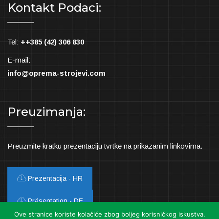
Kontakt Podaci:
Tel:
++385 (42) 306 830
E-mail:
info@oprema-strojevi.com
Preuzimanja:
Preuzmite kratku prezentaciju tvrtke na prikazanim linkovima.
Prezentacija - HR
Präsentation - DE
Ove stranice koriste kolačiće zbog boljeg korisničkog iskustva.