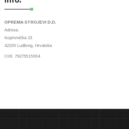
Info:
OPREMA STROJEVI D.D.
Adresa:
Koprivnička 23
42230 Ludbreg, Hrvatska
OIB: 79275515934