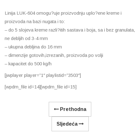
Linija LUK-604 omogu?uje proizvodnju uplo?ene kreme i
proizvoda na bazi nugata i to:
– do 5 slojeva kreme razli?itih sastava i boja, sa i bez granulata,
ne debljih od 3-4 mm
– ukupna debljina do 16 mm
– dimenzije gotovih,izrezanih, proizvoda po volji
– kapacitet do 500 kg/h
[jwplayer player=”1″ playlistid=”3503″]
[wpdm_file id=14][wpdm_file id=15]
Prethodna
Sljedeća